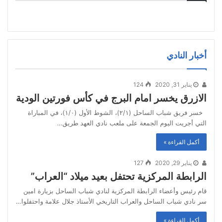
أخبار النادي
يناير 31, 2020
124
الازرق يخسر امام البرج في كأس فورتين الودية
خسر فريق شباب الساحل (٢/١)، الشوط الأول (١/٠)، في المباراة
التي أجريت اليوم الجمعة على ملعب نادي العهد طريق…
أكمل القراءة »
يناير 29, 2020
127
الرابطة المركزية تحتفل بعيد ميلاد “العراب”
قام رئيس وأعضاء الرابطة المركزية لنادي شباب الساحل بزيارة امين
سر نادي شباب الساحل والعراب التاريخي الأستاذ جلال علامة واحتفلوا…
أكمل القراءة »