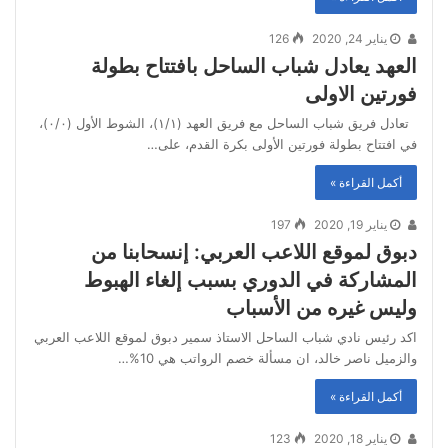
يناير 24, 2020
126
العهد يعادل شباب الساحل بافتتاح بطولة
فورتين الاولى
تعادل فريق شباب الساحل مع فريق العهد (١/١)، الشوط الأول (٠/٠)،
في افتتاح بطولة فورتين الأولى بكرة القدم، على…
أكمل القراءة »
يناير 19, 2020
197
دبوق لموقع اللاعب العربي: إنسحابنا من
المشاركة في الدوري بسبب إلغاء الهبوط
وليس غيره من الأسباب
اكد رئيس نادي شباب الساحل الاستاذ سمير دبوق لموقع اللاعب العربي
والزميل ناصر خالد، ان مسألة خصم الرواتب هي 10%…
أكمل القراءة »
يناير 18, 2020
123