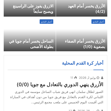
الأزرق يخسر أمام العهد
الازرق يفوز على الراسينغ
ا
(4/2)
ويصبح سابعاً
و
ا
أخبار النادي
أخبار النادي
الأزرق يخسر أمام الصفاء
الساحل يخسر أمام جويا في
ا
بصعوبة (1/0)
بطولة الأضحى
ا
غ
أخبار كرة القدم المحلية
يوليو 2, 2026
11
الأزرق ينهي الدوري بالتعادل مع جويا (0/0)
الصور لطلال سلمان انهى فريق شباب الساحل موسمه في الدوري
اللبناني لكرة القدم بالتعادل مع فريق جويا من دون أهداف في المباراة
التي أقيمت اليوم الخميس على ملعب مجمع الرئيس…
يونيو 28, 2026
12