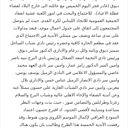
دبوق (غادر فجر اليوم الخميس مع عائلته الى خارج البلاد لقضاء
عطلة الاعياد)، للاجتماع والبحث في امور اللعبة عشية انعقاد
الجمعية العمومية للاتحاد اللبناني لكرة القدم، حيث لم يتوصل
المجتمعون إلى اتفاق على جدول اعمال موحد، فبعد مداولات
على مدى ساعة ونصف بين ممثلي الأندية في الاجتماع الذي
عقد في مطعم الحارة كافية وحضره رئيس نادي شباب الساحل
سمير دبوق ونائبه وائل درغام والاداري الدكتور سامر دبوق،
ورئيس نادي النجمة اسعد الصقال ورئيس نادي البرج نبيه ناصر
وامين السر الدكتور رامز عمار، وامين سر نادي العهد محمد
عاصي والمسؤول الاعلامي في النادي الزميل يوسف يونس،
وامين سر نادي الانصار الزميل عباس حسن والاداري بلال
مغربي، وامين سر نادي الشباب الغازية علي حسون ممثلاً عنه
وعن أندية الصفاء والإخاء الاهلي عاليه وشباب البرج والسلام
زغرتا وطرابلس والتضامن صور ، حيث بدت وجهات النظر
متباعدة ومتباينة لأقصى الحدود، اذ اقترح حسون اعتماد
النموذج العراقي لإكمال الموسم الكروي ودون هبوط، وقد
رفضت الأندية الخمسة هذا الطرح وطالبت بان يكون هناك