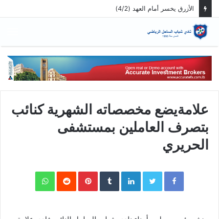
الأزرق يخسر أمام العهد (4/2)
الق
علامةيضع مخصصاته الشهرية كنائب
بتصرف العاملين بمستشفى
الحريري
WhatsApp
Pinterest
LinkedIn
Twitter
Facebook