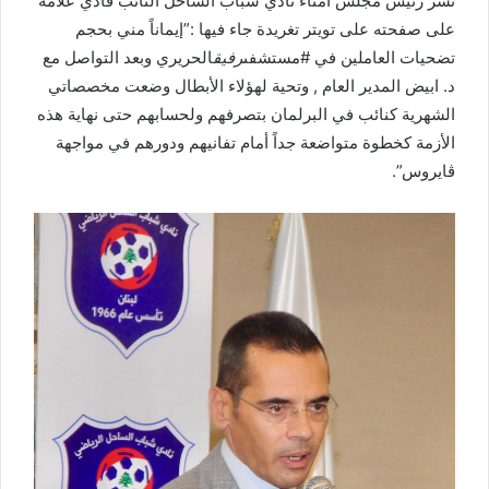
نشر رئيس مجلس أمناء نادي شباب الساحل النائب فادي علامة
على صفحته على تويتر تغريدة جاء فيها :”‏إيماناً مني بحجم
تضحيات العاملين في ‎#مستشفى
رفيق
الحريري وبعد التواصل مع
د. ابيض المدير العام , وتحية لهؤلاء الأبطال وضعت مخصصاتي
الشهرية كنائب في البرلمان بتصرفهم ولحسابهم حتى نهاية هذه
الأزمة كخطوة متواضعة جداً أمام تفانيهم ودورهم في مواجهة
ڤايروس”. ‎