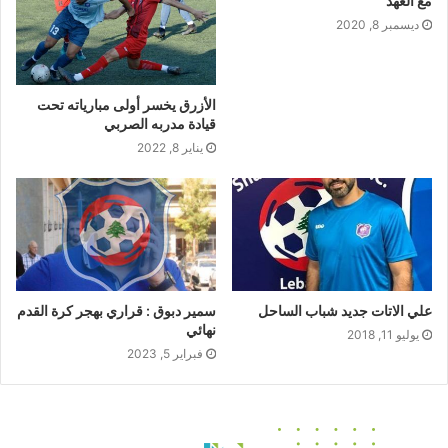
مع العهد
ديسمبر 8, 2020
الأزرق يخسر أولى مبارياته تحت
قيادة مدربه الصربي
يناير 8, 2022
علي الاتات جديد شباب الساحل
سمير دبوق : قراري بهجر كرة القدم
نهائي
يوليو 11, 2018
فبراير 5, 2023