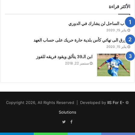
الأكثر قراءة
شباب الساحل لن يشارك في الدوري
يناير 15, 2020
الازرق الى نهائي كأس بلدية حارة حريك على حساب العهد
يناير 15, 2020
ابن الـ39 يتألق ويقود فريقه للفوز
سبتمبر 22, 2018
IIS For E-
© Copyright 2026, All Rights Reserved | Developed by
Solutions
Twitter
Facebook