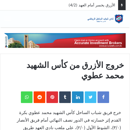
الازرق يفوز على الراسينغ ويصبح سابعاً
الق
خروج الأزرق من كأس الشهيد
محمد عطوي
WhatsApp
Pinterest
LinkedIn
Twitter
Facebook
خرج فريق شباب الساحل كأس الشهيد محمد عطوي بكرة
القدم إثر خسارته في الدور نصف النهائي أمام فريق الأنصار
(٣/٠)، الشوط الأول (٢/٠)، على ملعب نادي العهد طريق