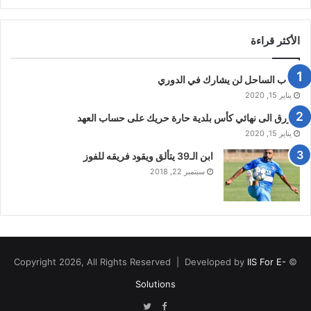
الأكثر قراءة
شباب الساحل لن يشارك في الدوري
يناير 15, 2020
الازرق الى نهائي كأس بلدية حارة حريك على حساب العهد
يناير 15, 2020
ابن الـ39 يتألق ويقود فريقه للفوز
سبتمبر 22, 2018
IIS For E-
© Copyright 2026, All Rights Reserved | Developed by
Solutions
Twitter
Facebook