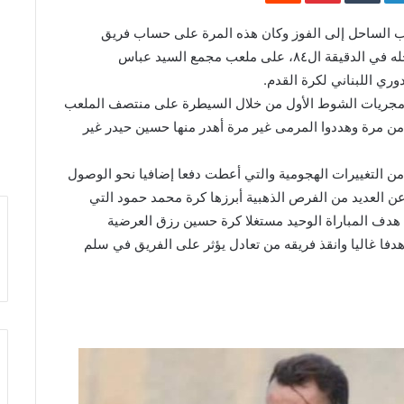
 الساحل إلى الفوز وكان هذه المرة على حساب فريق
التضامن صور، بتسجيله هدف المباراة الوحيد الذي سجله في الدقيقة ال٨٤، على ملعب مجمع السيد عباس
ري اللبناني لكرة القدم.
ى مجريات الشوط الأول من خلال السيطرة على منتصف الملعب
 من مرة وهددوا المرمى غير مرة أهدر منها حسين حيدر غير
ن التغييرات الهجومية والتي أعطت دفعا إضافيا نحو الوصول
ن العديد من الفرص الذهبية أبرزها كرة محمد حمود التي
دف المباراة الوحيد مستغلا كرة حسين رزق العرضية
فا غاليا وانقذ فريقه من تعادل يؤثر على الفريق في سلم