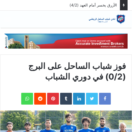
الازرق يفوز على الراسينغ ويصبح سابعاً
الق
فوز شباب الساحل على البرج
(0/2) في دوري الشباب
WhatsApp
Pinterest
LinkedIn
Twitter
Facebook