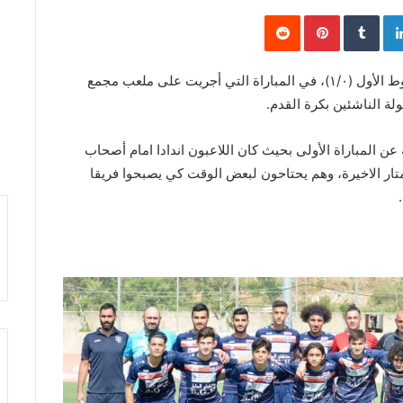
Pinterest
LinkedIn
Twi
خسر فريق شباب الساحل أمام فريق العهد (١/٠)، الشوط الأول (١/٠)، في المباراة التي أجريت على ملعب مجمع
ة الناشئين بكرة القدم.
ن المباراة الأولى بحيث كان اللاعبون اندادا امام أصحاب
ار الاخيرة، وهم يحتاحون لبعض الوقت كي يصبحوا فريقا